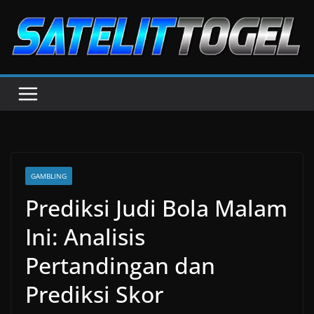
Skip
to
content
GAMBLING
Prediksi Judi Bola Malam
Ini: Analisis
Pertandingan dan
Prediksi Skor