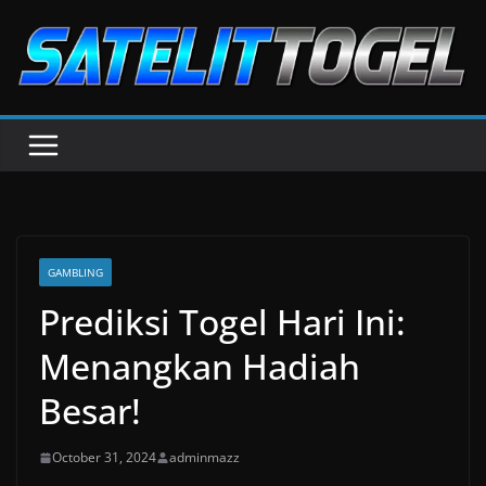
Skip
to
content
GAMBLING
Prediksi Togel Hari Ini:
Menangkan Hadiah
Besar!
October 31, 2024
adminmazz