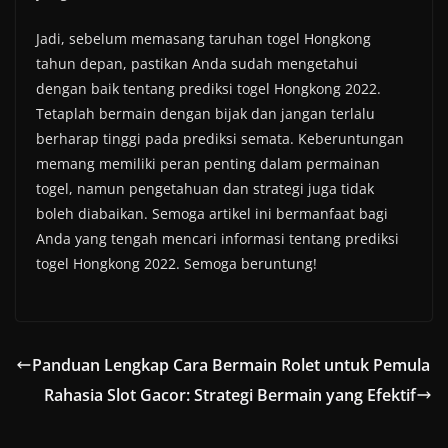
Jadi, sebelum memasang taruhan togel Hongkong
tahun depan, pastikan Anda sudah mengetahui
dengan baik tentang prediksi togel Hongkong 2022.
Tetaplah bermain dengan bijak dan jangan terlalu
berharap tinggi pada prediksi semata. Keberuntungan
memang memiliki peran penting dalam permainan
togel, namun pengetahuan dan strategi juga tidak
boleh diabaikan. Semoga artikel ini bermanfaat bagi
Anda yang tengah mencari informasi tentang prediksi
togel Hongkong 2022. Semoga beruntung!
Panduan Lengkap Cara Bermain Rolet untuk Pemula
Rahasia Slot Gacor: Strategi Bermain yang Efektif