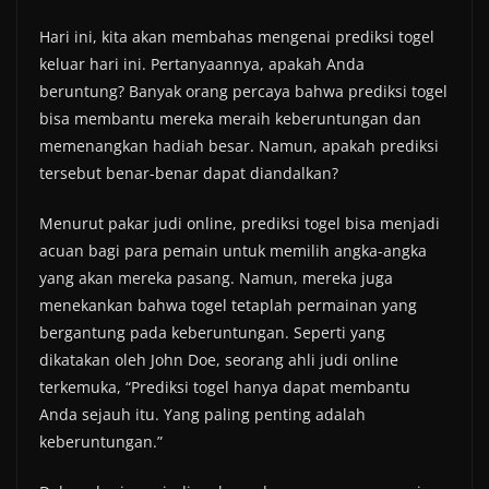
Hari ini, kita akan membahas mengenai prediksi togel
keluar hari ini. Pertanyaannya, apakah Anda
beruntung? Banyak orang percaya bahwa prediksi togel
bisa membantu mereka meraih keberuntungan dan
memenangkan hadiah besar. Namun, apakah prediksi
tersebut benar-benar dapat diandalkan?
Menurut pakar judi online, prediksi togel bisa menjadi
acuan bagi para pemain untuk memilih angka-angka
yang akan mereka pasang. Namun, mereka juga
menekankan bahwa togel tetaplah permainan yang
bergantung pada keberuntungan. Seperti yang
dikatakan oleh John Doe, seorang ahli judi online
terkemuka, “Prediksi togel hanya dapat membantu
Anda sejauh itu. Yang paling penting adalah
keberuntungan.”