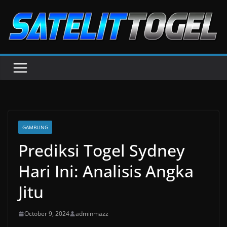
Skip
to
content
GAMBLING
Prediksi Togel Sydney
Hari Ini: Analisis Angka
Jitu
October 9, 2024
adminmazz