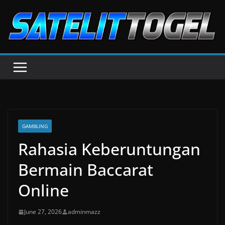
Skip
to
content
GAMBLING
Rahasia Keberuntungan
Bermain Baccarat
Online
June 27, 2026
adminmazz