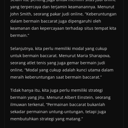
yang terpercaya dan terjamin keamanannya. Menurut
John Smith, seorang pakar judi online, “Keberuntungan
dalam bermain baccarat juga dipengaruhi oleh
keamanan dan kepercayaan terhadap situs tempat kita
bermain.”
Selanjutnya, kita perlu memiliki modal yang cukup
untuk bermain baccarat. Menurut Maria Sharapova,
seorang atlet tenis yang juga gemar bermain judi
online, “Modal yang cukup adalah kunci utama dalam
meraih keberuntungan saat bermain baccarat.”
Tidak hanya itu, kita juga perlu memiliki strategi
bermain yang jitu. Menurut Albert Einstein, seorang
ilmuwan terkenal, “Permainan baccarat bukanlah
sekadar permainan untung-untungan, tetapi juga
membutuhkan strategi yang matang.”