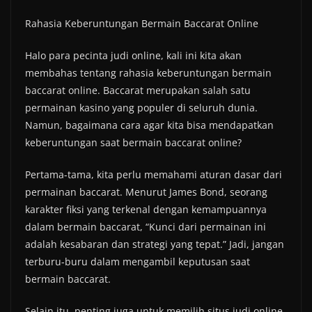
Rahasia Keberuntungan Bermain Baccarat Online
Halo para pecinta judi online, kali ini kita akan
membahas tentang rahasia keberuntungan bermain
baccarat online. Baccarat merupakan salah satu
permainan kasino yang populer di seluruh dunia.
Namun, bagaimana cara agar kita bisa mendapatkan
keberuntungan saat bermain baccarat online?
Pertama-tama, kita perlu memahami aturan dasar dari
permainan baccarat. Menurut James Bond, seorang
karakter fiksi yang terkenal dengan kemampuannya
dalam bermain baccarat, “Kunci dari permainan ini
adalah kesabaran dan strategi yang tepat.” Jadi, jangan
terburu-buru dalam mengambil keputusan saat
bermain baccarat.
Selain itu, penting juga untuk memilih situs judi online