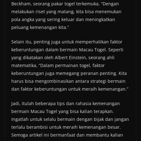
Beckham, seorang pakar togel terkemuka, “Dengan
melakukan riset yang matang, kita bisa menemukan
pola angka yang sering keluar dan meningkatkan
peluang kemenangan kita.”
Selain itu, penting juga untuk memperhatikan faktor
keberuntungan dalam bermain Macau Togel. Seperti
yang dikatakan oleh Albert Einstein, seorang ahli
matematika, “Dalam permainan togel, faktor
keberuntungan juga memegang peranan penting. Kita
harus bisa mengombinasikan antara strategi bermain
dan faktor keberuntungan untuk meraih kemenangan.”
Jadi, itulah beberapa tips dan rahasia kemenangan
bermain Macau Togel yang bisa kalian terapkan.
Ingatlah untuk selalu bermain dengan bijak dan jangan
terlalu berambisi untuk meraih kemenangan besar.
Semoga artikel ini bermanfaat dan membantu kalian