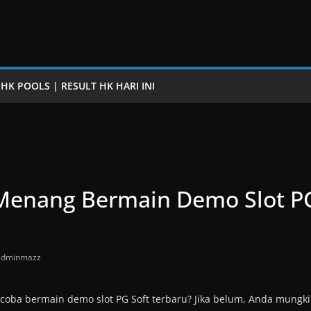
HK POOLS | RESULT HK HARI INI
Menang Bermain Demo Slot PG
adminmazz
ba bermain demo slot PG Soft terbaru? Jika belum, Anda mungk