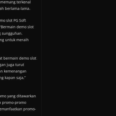
t memang terkenal
tah berlama-lama.
o slot PG Soft
“Bermain demo slot
g sungguhan.
ng untuk meraih
at bermain demo slot
gan juga turut
kan kemenangan
g kapan saja,”
romo yang ditawarkan
kan promo-promo
memanfaatkan promo-