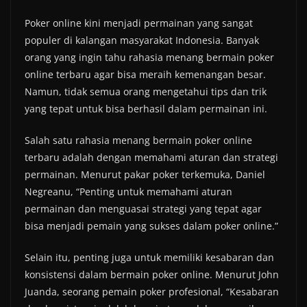
Poker online kini menjadi permainan yang sangat
populer di kalangan masyarakat Indonesia. Banyak
orang yang ingin tahu rahasia menang bermain poker
online terbaru agar bisa meraih kemenangan besar.
Namun, tidak semua orang mengetahui tips dan trik
yang tepat untuk bisa berhasil dalam permainan ini.
Salah satu rahasia menang bermain poker online
terbaru adalah dengan memahami aturan dan strategi
permainan. Menurut pakar poker terkemuka, Daniel
Negreanu, “Penting untuk memahami aturan
permainan dan menguasai strategi yang tepat agar
bisa menjadi pemain yang sukses dalam poker online.”
Selain itu, penting juga untuk memiliki kesabaran dan
konsistensi dalam bermain poker online. Menurut John
Juanda, seorang pemain poker profesional, “Kesabaran