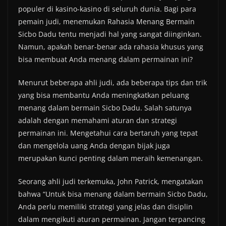
populer di kasino-kasino di seluruh dunia. Bagi para
pemain judi, menemukan Rahasia Menang Bermain
Sicbo Dadu tentu menjadi hal yang sangat diinginkan.
Namun, apakah benar-benar ada rahasia khusus yang
bisa membuat Anda menang dalam permainan ini?
Menurut beberapa ahli judi, ada beberapa tips dan trik
yang bisa membantu Anda meningkatkan peluang
menang dalam bermain Sicbo Dadu. Salah satunya
adalah dengan memahami aturan dan strategi
permainan ini. Mengetahui cara bertaruh yang tepat
dan mengelola uang Anda dengan bijak juga
merupakan kunci penting dalam meraih kemenangan.
Seorang ahli judi terkemuka, John Patrick, mengatakan
bahwa “Untuk bisa menang dalam bermain Sicbo Dadu,
Anda perlu memiliki strategi yang jelas dan disiplin
dalam mengikuti aturan permainan. Jangan terpancing