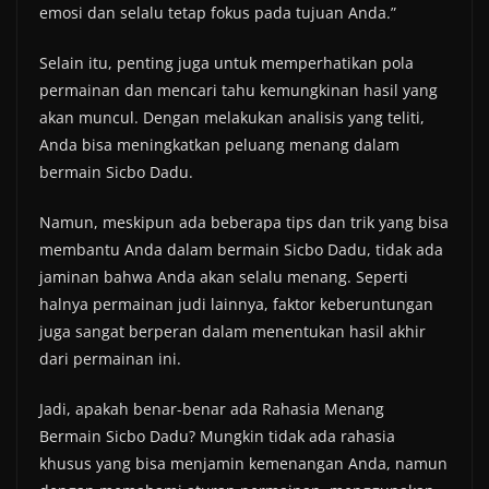
emosi dan selalu tetap fokus pada tujuan Anda.”
Selain itu, penting juga untuk memperhatikan pola
permainan dan mencari tahu kemungkinan hasil yang
akan muncul. Dengan melakukan analisis yang teliti,
Anda bisa meningkatkan peluang menang dalam
bermain Sicbo Dadu.
Namun, meskipun ada beberapa tips dan trik yang bisa
membantu Anda dalam bermain Sicbo Dadu, tidak ada
jaminan bahwa Anda akan selalu menang. Seperti
halnya permainan judi lainnya, faktor keberuntungan
juga sangat berperan dalam menentukan hasil akhir
dari permainan ini.
Jadi, apakah benar-benar ada Rahasia Menang
Bermain Sicbo Dadu? Mungkin tidak ada rahasia
khusus yang bisa menjamin kemenangan Anda, namun