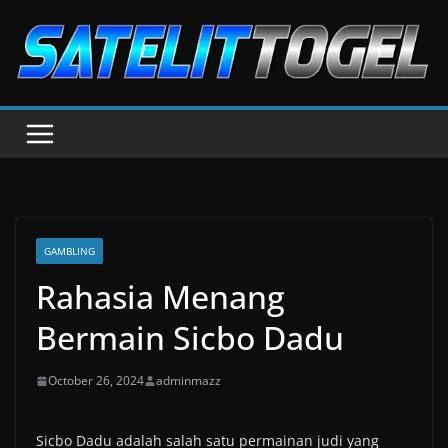
Skip
to
content
GAMBLING
Rahasia Menang
Bermain Sicbo Dadu
October 26, 2024
adminmazz
Sicbo Dadu adalah salah satu permainan judi yang