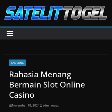
Skip
to
content
GAMBLING
Rahasia Menang
Bermain Slot Online
Casino
November 18, 2024
adminmazz