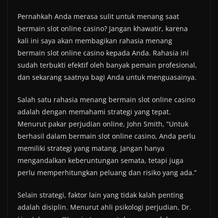
Pernahkah Anda merasa sulit untuk menang saat
bermain slot online casino? Jangan khawatir, karena
kali ini saya akan membagikan rahasia menang
bermain slot online casino kepada Anda. Rahasia ini
sudah terbukti efektif oleh banyak pemain profesional,
dan sekarang saatnya bagi Anda untuk menguasainya.
Salah satu rahasia menang bermain slot online casino
adalah dengan memahami strategi yang tepat.
Menurut pakar perjudian online, John Smith, “Untuk
berhasil dalam bermain slot online casino, Anda perlu
memiliki strategi yang matang. Jangan hanya
mengandalkan keberuntungan semata, tetapi juga
perlu memperhitungkan peluang dan risiko yang ada.”
Selain strategi, faktor lain yang tidak kalah penting
adalah disiplin. Menurut ahli psikologi perjudian, Dr.