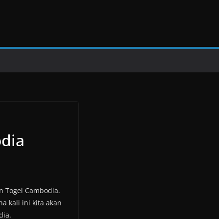
dia
in Togel Cambodia.
kali ini kita akan
dia.