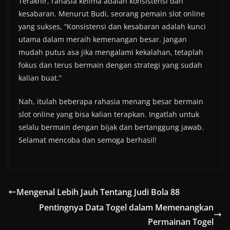
Terakhir, rahasia kelima adalah konsistensi dan
kesabaran. Menurut Budi, seorang pemain slot online
yang sukses, “Konsistensi dan kesabaran adalah kunci
utama dalam meraih kemenangan besar. Jangan
mudah putus asa jika mengalami kekalahan, tetaplah
fokus dan terus bermain dengan strategi yang sudah
kalian buat.”
Nah, itulah beberapa rahasia menang besar bermain
slot online yang bisa kalian terapkan. Ingatlah untuk
selalu bermain dengan bijak dan bertanggung jawab.
Selamat mencoba dan semoga berhasil!
Mengenal Lebih Jauh Tentang Judi Bola 88
Pentingnya Data Togel dalam Memenangkan
Permainan Togel