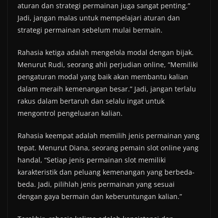
aturan dan strategi permainan juga sangat penting.”
Jadi, jangan malas untuk mempelajari aturan dan
strategi permainan sebelum mulai bermain.
Rahasia ketiga adalah mengelola modal dengan bijak.
Menurut Rudi, seorang ahli perjudian online, “Memiliki
pengaturan modal yang baik akan membantu kalian
dalam meraih kemenangan besar.” Jadi, jangan terlalu
rakus dalam bertaruh dan selalu ingat untuk
mengontrol pengeluaran kalian.
Rahasia keempat adalah memilih jenis permainan yang
tepat. Menurut Diana, seorang pemain slot online yang
handal, “Setiap jenis permainan slot memiliki
karakteristik dan peluang kemenangan yang berbeda-
beda. Jadi, pilihlah jenis permainan yang sesuai
dengan gaya bermain dan keberuntungan kalian.”