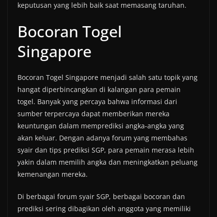
keputusan yang lebih baik saat memasang taruhan.
Bocoran Togel
Singapore
Bocoran Togel Singapore menjadi salah satu topik yang
hangat diperbincangkan di kalangan para pemain
togel. Banyak yang percaya bahwa informasi dari
sumber terpercaya dapat memberikan mereka
keuntungan dalam memprediksi angka-angka yang
akan keluar. Dengan adanya forum yang membahas
syair dan tips prediksi SGP, para pemain merasa lebih
yakin dalam memilih angka dan meningkatkan peluang
kemenangan mereka.
Di berbagai forum syair SGP, berbagai bocoran dan
prediksi sering dibagikan oleh anggota yang memiliki