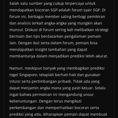
Salah satu sumber yang cukup terpercaya untuk
mendapatkan bocoran SGP adalah forum syair SGP. Di
forum ini, berbagai member saling berbagi pemikiran
dan analisis terkait angka-angka yang mungkin akan
muncul. Diskusi di forum sering kali melibatkan strategi
bermain dan tips berdasarkan pengalaman pemain
lain. Dengan ikut serta dalam forum, pemain bisa
mendapatkan insight tambahan yang dapat
membantunya dalam menjadikan prediksi lebih akurat.
Namun, meskipun banyak yang membagikan prediksi
togel Singapore, tetaplah berhati-hati dan gunakan
intuisi serta pertimbangan pribadi. Tidak ada yang
dapat menjamin angka mana yang pasti keluar. Selalu
ingat bahwa permainan ini mengandung unsur
keberuntungan. Dengan terus mengikuti
perkembangan dan memperhatikan bocoran serta
prediksi yang ada, diharapkan pemain dapat membuat