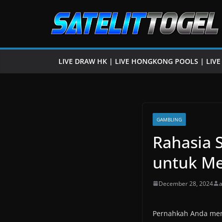
Skip
to
content
LIVE DRAW HK | LIVE HONGKONG POOLS | LIVE 
GAMBLING
Rahasia 
untuk M
December 28, 2024
Pernahkah Anda men