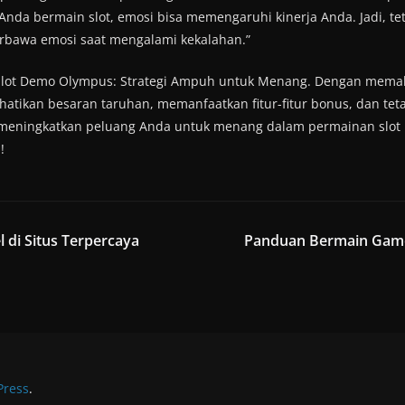
a Anda bermain slot, emosi bisa memengaruhi kinerja Anda. Jadi, t
erbawa emosi saat mengalami kekalahan.”
a Slot Demo Olympus: Strategi Ampuh untuk Menang. Dengan mema
tikan besaran taruhan, memanfaatkan fitur-fitur bonus, dan tet
meningkatkan peluang Anda untuk menang dalam permainan slot i
!
 di Situs Terpercaya
Panduan Bermain Game 
ress
.