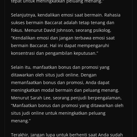
tepat untuk meningkatkan peluang menang.”
Selanjutnya, kendalikan emosi saat bermain. Rahasia
sukses bermain Baccarat adalah tetap tenang dan
fokus. Menurut David Johnson, seorang psikolog,
“Kendalikan emosi dan jangan terbawa emosi saat
bermain Baccarat. Hal ini dapat mempengaruhi
konsentrasi dan pengambilan keputusan.”
Selain itu, manfaatkan bonus dan promosi yang
ditawarkan oleh situs judi online. Dengan
memanfaatkan bonus dan promosi, Anda dapat
meningkatkan modal bermain dan peluang menang.
Menurut Sarah Lee, seorang penjudi berpengalaman,
“Manfaatkan bonus dan promosi yang ditawarkan oleh
situs judi online untuk meningkatkan peluang
menang.”
Terakhir, jangan lupa untuk berhenti saat Anda sudah