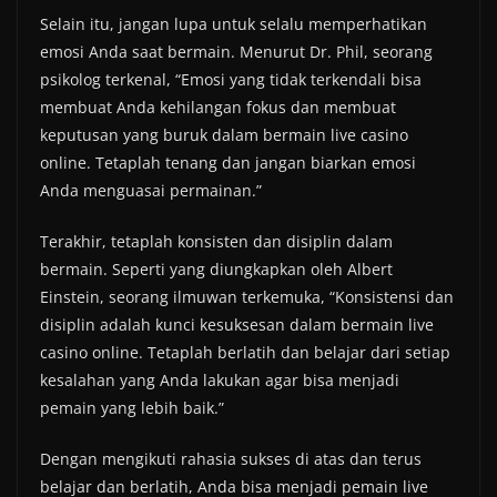
Selain itu, jangan lupa untuk selalu memperhatikan
emosi Anda saat bermain. Menurut Dr. Phil, seorang
psikolog terkenal, “Emosi yang tidak terkendali bisa
membuat Anda kehilangan fokus dan membuat
keputusan yang buruk dalam bermain live casino
online. Tetaplah tenang dan jangan biarkan emosi
Anda menguasai permainan.”
Terakhir, tetaplah konsisten dan disiplin dalam
bermain. Seperti yang diungkapkan oleh Albert
Einstein, seorang ilmuwan terkemuka, “Konsistensi dan
disiplin adalah kunci kesuksesan dalam bermain live
casino online. Tetaplah berlatih dan belajar dari setiap
kesalahan yang Anda lakukan agar bisa menjadi
pemain yang lebih baik.”
Dengan mengikuti rahasia sukses di atas dan terus
belajar dan berlatih, Anda bisa menjadi pemain live