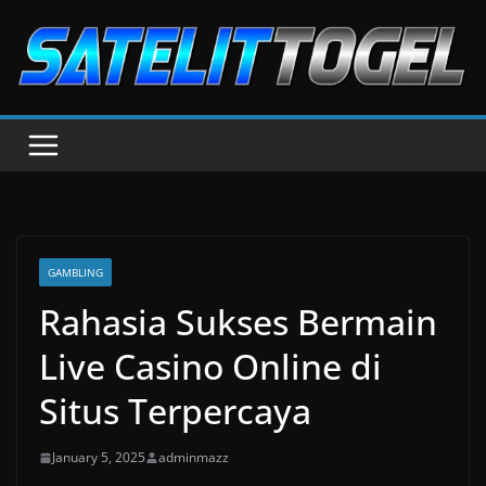
Skip
to
content
GAMBLING
Rahasia Sukses Bermain
Live Casino Online di
Situs Terpercaya
January 5, 2025
adminmazz