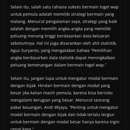
Selain itu, salah satu rahasia sukses bermain togel wap
untuk pemula adalah memiliki strategi bermain yang
matang. Menurut pengalaman saya, strategi yang baik
adalah dengan memilih angka-angka yang memiliki
peluang menang tinggi berdasarkan data keluaran
sebelumnya. Hal ini juga disarankan oleh ahli statistik,
Agus Suryanto, yang mengatakan bahwa “Pemilihan
angka berdasarkan data statistik dapat meningkatkan
peluang kemenangan dalam bermain togel wap.”
Selain itu, jangan lupa untuk mengatur modal bermain
dengan bijak. Hindari bermain dengan modal yang
besar jika kalian masih pemula, karena bisa berisiko
mengalami kerugian yang besar. Menurut seorang
pakar keuangan, Andi Wijaya, “Penting untuk mengatur
modal bermain dengan bijak dan tidak terlalu tergiur
untuk bermain dengan modal besar hanya karena ingin
cepat kaya.”