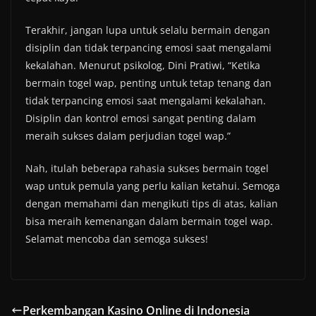
Terakhir, jangan lupa untuk selalu bermain dengan
disiplin dan tidak terpancing emosi saat mengalami
kekalahan. Menurut psikolog, Dini Pratiwi, “Ketika
bermain togel wap, penting untuk tetap tenang dan
tidak terpancing emosi saat mengalami kekalahan.
Disiplin dan kontrol emosi sangat penting dalam
meraih sukses dalam perjudian togel wap.”
Nah, itulah beberapa rahasia sukses bermain togel
wap untuk pemula yang perlu kalian ketahui. Semoga
dengan memahami dan mengikuti tips di atas, kalian
bisa meraih kemenangan dalam bermain togel wap.
Selamat mencoba dan semoga sukses!
Perkembangan Kasino Online di Indonesia