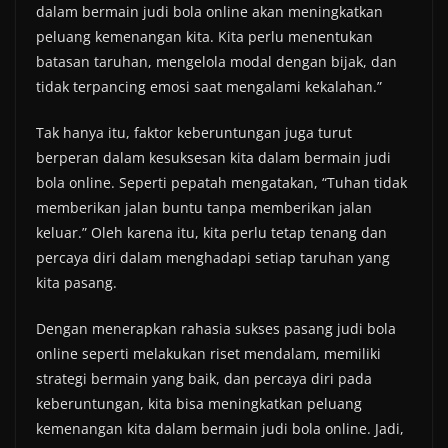
dalam bermain judi bola online akan meningkatkan
peluang kemenangan kita. Kita perlu menentukan
batasan taruhan, mengelola modal dengan bijak, dan
tidak terpancing emosi saat mengalami kekalahan.”
Tak hanya itu, faktor keberuntungan juga turut
berperan dalam kesuksesan kita dalam bermain judi
bola online. Seperti pepatah mengatakan, “Tuhan tidak
memberikan jalan buntu tanpa memberikan jalan
keluar.” Oleh karena itu, kita perlu tetap tenang dan
percaya diri dalam menghadapi setiap taruhan yang
kita pasang.
Dengan menerapkan rahasia sukses pasang judi bola
online seperti melakukan riset mendalam, memiliki
strategi bermain yang baik, dan percaya diri pada
keberuntungan, kita bisa meningkatkan peluang
kemenangan kita dalam bermain judi bola online. Jadi,