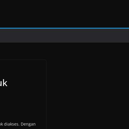
uk
uk diakses. Dengan