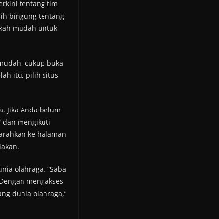
rkini tentang tim
sih bingung tentang
ngkah mudah untuk
 mudah, cukup buka
h itu, pilih situs
. Jika Anda belum
” dan mengikuti
diarahkan ke halaman
iakan.
unia olahraga. “Saba
p. Dengan mengakses
ang dunia olahraga,”