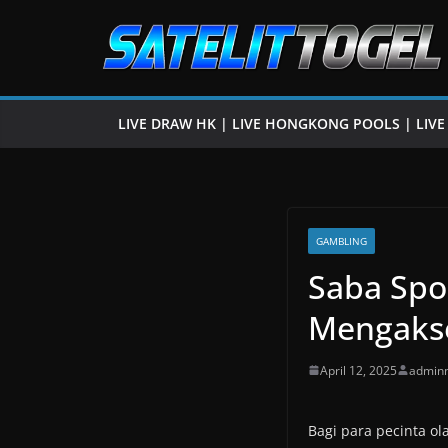
Skip
to
content
LIVE DRAW HK | LIVE HONGKONG POOLS | LIVE 
GAMBLING
Saba Spo
Mengakse
April 12, 2025
admin
Bagi para pecinta ol