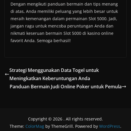
Dengan mengikuti panduan bermain dan tips menang
di atas, Anda memiliki peluang yang lebih besar untuk
meraih kemenangan dalam permainan Slot 5000. Jadi,
jangan ragu untuk mencoba peruntungan Anda dan
nikmati keseruan bermain Slot 5000 di kasino online
favorit Anda. Semoga berhasil!
Strategi Menggunakan Data Togel untuk
Meningkatkan Keberuntungan Anda
Panduan Bermain Judi Online Poker untuk Pemula
Copyright © 2026
. All rights reserved.
Theme:
ColorMag
by ThemeGrill. Powered by
WordPress
.