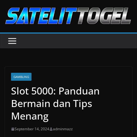
Skip
to
content
GAMBLING
Slot 5000: Panduan
Bermain dan Tips
Menang
September 14, 2024
adminmazz