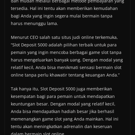
dan mudah melalui berbagai metode pembayaran yang
tersedia. Hal ini tentu akan memberikan kemudahan
bagi Anda yang ingin segera mulai bermain tanpa
harus menunggu lama.
Menurut CEO salah satu situs judi online terkemuka,
“Slot Deposit 5000 adalah pilihan terbaik untuk para
pemain yang ingin mencoba berbagai game slot tanpa
harus mengeluarkan banyak uang. Dengan modal yang
relatif kecil, Anda bisa menikmati sensasi bermain slot
online tanpa perlu khawatir tentang keuangan Anda.”
Tak hanya itu, Slot Deposit 5000 juga memberikan
kesempatan bagi para pemain untuk mendapatkan
keuntungan besar. Dengan modal yang relatif kecil,
Anda bisa mendapatkan hadiah besar jika berhasil
memenangkan game slot yang Anda mainkan. Hal ini
tentu akan meningkatkan adrenalin dan keseruan
dalam bermain slot online.