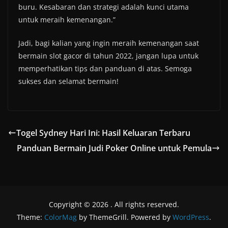
buru. Kesabaran dan strategi adalah kunci utama
untuk meraih kemenangan.”
Jadi, bagi kalian yang ingin meraih kemenangan saat
bermain slot gacor di tahun 2022, jangan lupa untuk
memperhatikan tips dan panduan di atas. Semoga
sukses dan selamat bermain!
Togel Sydney Hari Ini: Hasil Keluaran Terbaru
Panduan Bermain Judi Poker Online untuk Pemula
Copyright © 2026
. All rights reserved.
Theme:
ColorMag
by ThemeGrill. Powered by
WordPress
.