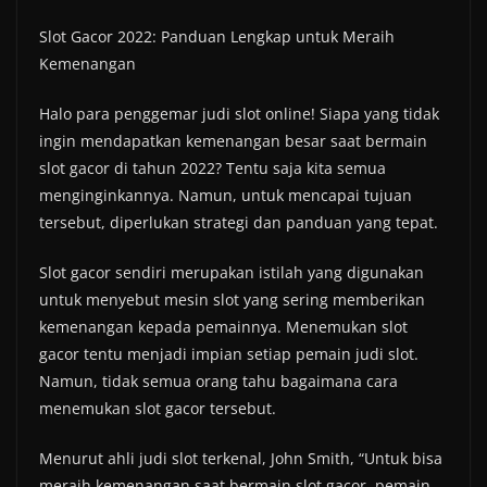
Slot Gacor 2022: Panduan Lengkap untuk Meraih
Kemenangan
Halo para penggemar judi slot online! Siapa yang tidak
ingin mendapatkan kemenangan besar saat bermain
slot gacor di tahun 2022? Tentu saja kita semua
menginginkannya. Namun, untuk mencapai tujuan
tersebut, diperlukan strategi dan panduan yang tepat.
Slot gacor sendiri merupakan istilah yang digunakan
untuk menyebut mesin slot yang sering memberikan
kemenangan kepada pemainnya. Menemukan slot
gacor tentu menjadi impian setiap pemain judi slot.
Namun, tidak semua orang tahu bagaimana cara
menemukan slot gacor tersebut.
Menurut ahli judi slot terkenal, John Smith, “Untuk bisa
meraih kemenangan saat bermain slot gacor, pemain