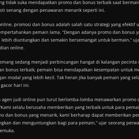
yang tidak suka mendapatkan promo dan bonus terbaik saat bermain
sti senang dengan penawaran menarik seperti ini.
nline, promosi dan bonus adalah salah satu strategi yang efektif
mpertahankan pemain lama. “Dengan adanya promo dan bonus ya
lebih diuntungkan dan semakin bersemangat untuk bermain,” uja
dian online.
 memang sedang menjadi perbincangan hangat di kalangan pecinta s
n bonus terbaik, pemain bisa mendapatkan kesempatan untuk 
an modal yang lebih kecil. Tak heran jika banyak pemain yang sel
 gacor hari ini.
ra agen judi online pun turut berlomba-lomba menawarkan promo 
“Kami selalu berusaha memberikan yang terbaik untuk para pemain
o dan bonus yang menarik, kami berharap dapat memberikan p
gkan dan menguntungkan bagi para pemain,” ujar seorang perwaki
kemuka.