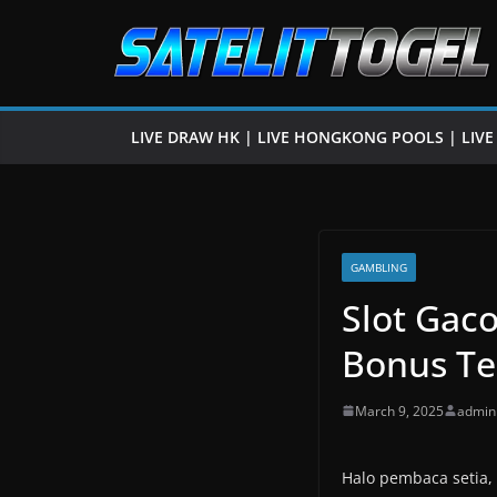
Skip
to
content
LIVE DRAW HK | LIVE HONGKONG POOLS | LIVE 
GAMBLING
Slot Gac
Bonus Te
March 9, 2025
admi
Halo pembaca setia, 