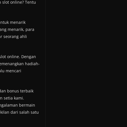
 slot online? Tentu
 untuk menarik
ng menarik, para
r seorang ahli
lot online. Dengan
memenangkan hadiah-
alu mencari
dan bonus terbaik
 setia kami.
engalaman bermain
lan dari salah satu