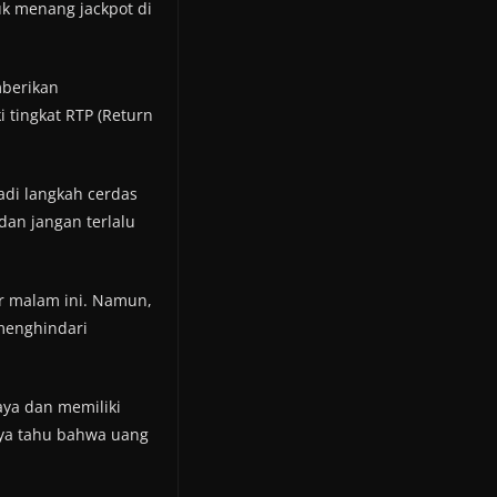
uk menang jackpot di
mberikan
 tingkat RTP (Return
adi langkah cerdas
an jangan terlalu
or malam ini. Namun,
 menghindari
aya dan memiliki
aya tahu bahwa uang