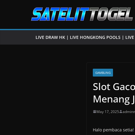
Skip
to
content
LIVE DRAW HK | LIVE HONGKONG POOLS | LIVE 
GAMBLING
Slot Gac
Menang J
May 17, 2025
admin
Halo pembaca setia!