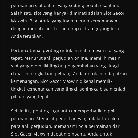
permainan slot online yang sedang populer saat ini.
Salah satu slot yang banyak diminati adalah Slot Gacor
Maxwin. Bagi Anda yang ingin meraih kemenangan
dengan mudah, berikut beberapa strategi yang bisa
Anda terapkan.
Pertama-tama, penting untuk memilih mesin slot yang
tepat. Menurut ahli perjudian online, memilih mesin
slot yang memiliki tingkat pengembalian yang tinggi
dapat meningkatkan peluang Anda untuk mendapatkan
kemenangan. Slot Gacor Maxwin dikenal memiliki
tingkat kemenangan yang tinggi, sehingga bisa menjadi
pilihan yang tepat.
Selain itu, penting juga untuk memperhatikan pola
permainan. Menurut penelitian yang dilakukan oleh
para ahli perjudian, memahami pola permainan dari
Slot Gacor Maxwin dapat membantu Anda untuk