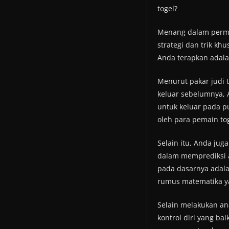
togel?
Menang dalam perma
strategi dan trik k
Anda terapkan adala
Menurut pakar judi 
keluar sebelumnya,
untuk keluar pada p
oleh para pemain to
Selain itu, Anda j
dalam memprediksi a
pada dasarnya adal
rumus matematika y
Selain melakukan an
kontrol diri yang ba