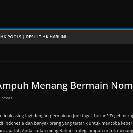
HK POOLS | RESULT HK HARI INI
 Ampuh Menang Bermain Nomo
inmazz
tidak asing lagi dengan permainan judi togel, bukan? Togel mer
di Indonesia dan banyak orang yang tertarik untuk mencoba keb
un, apakah Anda sudah mengetahui strategi ampuh untuk menan