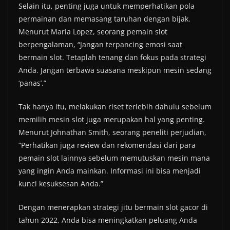
Selain itu, penting juga untuk memperhatikan pola
permainan dan memasang taruhan dengan bijak.
Menurut Maria Lopez, seorang pemain slot
berpengalaman, “Jangan terpancing emosi saat
bermain slot. Tetaplah tenang dan fokus pada strategi
Anda. Jangan terbawa suasana meskipun mesin sedang
‘panas’.”
Tak hanya itu, melakukan riset terlebih dahulu sebelum
memilih mesin slot juga merupakan hal yang penting.
Menurut Johnathan Smith, seorang peneliti perjudian,
“Perhatikan juga review dan rekomendasi dari para
pemain slot lainnya sebelum memutuskan mesin mana
yang ingin Anda mainkan. Informasi ini bisa menjadi
kunci kesuksesan Anda.”
Dengan menerapkan strategi jitu bermain slot gacor di
tahun 2022, Anda bisa meningkatkan peluang Anda