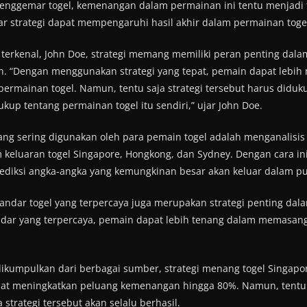
penggemar togel, kemenangan dalam permainan ini tentu menjadi 
 strategi dapat mempengaruhi hasil akhir dalam permainan toge
 terkenal, John Doe, strategi memang memiliki peran penting dal
. “Dengan menggunakan strategi yang tepat, pemain dapat lebi
rmainan togel. Namun, tentu saja strategi tersebut harus didu
up tentang permainan togel itu sendiri,” ujar John Doe.
yang sering digunakan oleh para pemain togel adalah menganalisis
 keluaran togel Singapore, Hongkong, dan Sydney. Dengan cara in
iksi angka-angka yang kemungkinan besar akan keluar dalam pu
bandar togel yang terpercaya juga merupakan strategi penting dal
dar yang terpercaya, pemain dapat lebih tenang dalam memasang
ikumpulkan dari berbagai sumber, strategi menang togel Singapo
t meningkatkan peluang kemenangan hingga 80%. Namun, tentu s
trategi tersebut akan selalu berhasil.