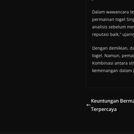
Dalam wawancara te
permainan togel Sin
analisis sebelum me
reputasi baik,” ujarn
Dengan demikian, d
togel. Namun, pemain
Kombinasi antara st
kemenangan dalam p
Keuntungan Bermai
Terpercaya