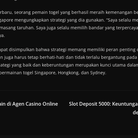
rbaru, seorang pemain togel yang berhasil meraih kemenangan b
gapore mengungkapkan strategi yang dia gunakan. “Saya selalu me
masang taruhan. Saya juga selalu memilih bandar yang terpercaya
ya.
apat disimpulkan bahwa strategi memang memiliki peran penting
 juga harus tetap berhati-hati dan tidak terlalu bergantung pada 
rategi yang baik dan keberuntungan merupakan kunci utama dala
ermainan togel Singapore, Hongkong, dan Sydney.
n di Agen Casino Online
Slot Deposit 5000: Keuntunga
d