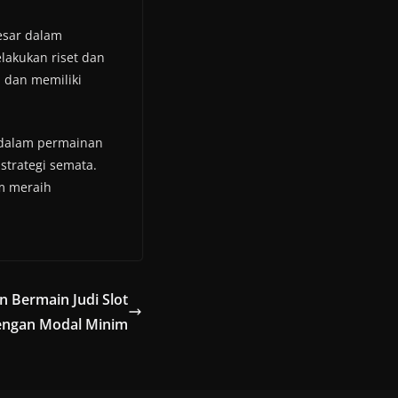
esar dalam
lakukan riset dan
 dan memiliki
 dalam permainan
strategi semata.
m meraih
n Bermain Judi Slot
engan Modal Minim