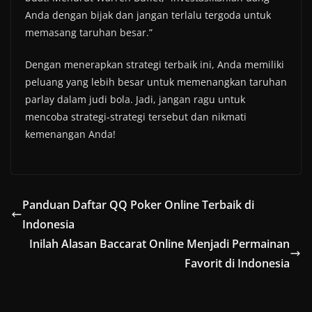
Anda dengan bijak dan jangan terlalu tergoda untuk
memasang taruhan besar.”
Dengan menerapkan strategi terbaik ini, Anda memiliki
peluang yang lebih besar untuk memenangkan taruhan
parlay dalam judi bola. Jadi, jangan ragu untuk
mencoba strategi-strategi tersebut dan nikmati
kemenangan Anda!
Panduan Daftar QQ Poker Online Terbaik di
Indonesia
Inilah Alasan Baccarat Online Menjadi Permainan
Favorit di Indonesia