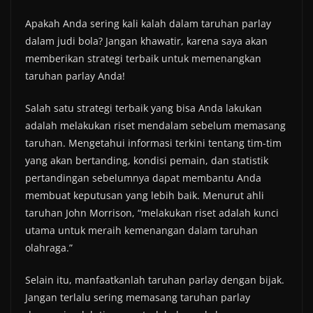
Apakah Anda sering kali kalah dalam taruhan parlay
dalam judi bola? Jangan khawatir, karena saya akan
memberikan strategi terbaik untuk memenangkan
taruhan parlay Anda!
Salah satu strategi terbaik yang bisa Anda lakukan
adalah melakukan riset mendalam sebelum memasang
taruhan. Mengetahui informasi terkini tentang tim-tim
yang akan bertanding, kondisi pemain, dan statistik
pertandingan sebelumnya dapat membantu Anda
membuat keputusan yang lebih baik. Menurut ahli
taruhan John Morrison, “melakukan riset adalah kunci
utama untuk meraih kemenangan dalam taruhan
olahraga.”
Selain itu, manfaatkanlah taruhan parlay dengan bijak.
Jangan terlalu sering memasang taruhan parlay