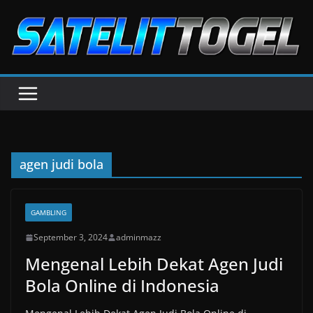
Skip
to
content
agen judi bola
GAMBLING
September 3, 2024
adminmazz
Mengenal Lebih Dekat Agen Judi
Bola Online di Indonesia