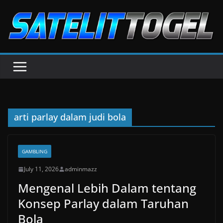
Skip
to
content
arti parlay dalam judi bola
GAMBLING
July 11, 2026
adminmazz
Mengenal Lebih Dalam tentang
Konsep Parlay dalam Taruhan
Bola