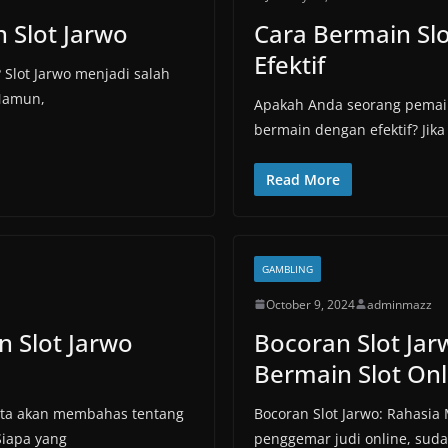
 Slot Jarwo
Cara Bermain Sl
Efektif
 Slot Jarwo menjadi salah
 Namun,
Apakah Anda seorang pemain
bermain dengan efektif? Jika
Read More
GAMBLING
October 9, 2024
adminmazz
 Slot Jarwo
Bocoran Slot Ja
Bermain Slot Onl
kita akan membahas tentang
Bocoran Slot Jarwo: Rahasia
Siapa yang
penggemar judi online, suda