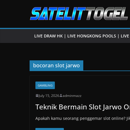
Skip
to
content
LIVE DRAW HK | LIVE HONGKONG POOLS | LIVE 
bocoran slot jarwo
GAMBLING
July 15, 2026
adminmazz
Teknik Bermain Slot Jarwo 
Apakah kamu seorang penggemar slot online? Jik