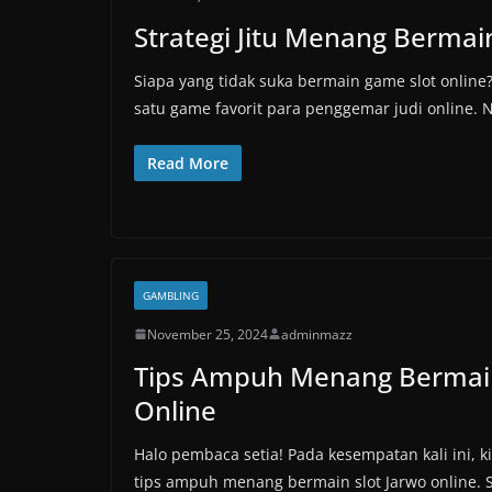
Strategi Jitu Menang Bermain
Siapa yang tidak suka bermain game slot online?
satu game favorit para penggemar judi online.
Read More
GAMBLING
November 25, 2024
adminmazz
Tips Ampuh Menang Bermain
Online
Halo pembaca setia! Pada kesempatan kali ini, 
tips ampuh menang bermain slot Jarwo online. 