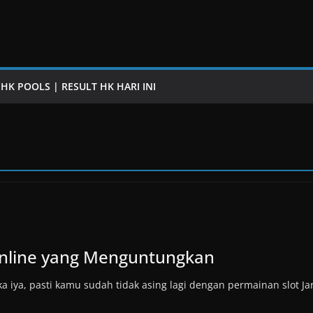
HK POOLS | RESULT HK HARI INI
Online yang Menguntungkan
a iya, pasti kamu sudah tidak asing lagi dengan permainan slot J