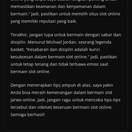
memastikan keamanan dan kenyamanan dalam
bermain.” Jadi, pastikan untuk memilih situs slot online
yang memiliki reputasi yang baik.
Terakhir, jangan lupa untuk bermain dengan sabar dan
disiplin. Menurut Michael Jordan, seorang legenda
basket, “Kesabaran dan disiplin adalah kunci
kesuksesan dalam bermain slot online.” Jadi, pastikan
untuk tetap tenang dan tidak terbawa emosi saat
bermain slot online.
Dengan menerapkan tips ampuh di atas, saya yakin
Anda bisa meraih kemenangan dalam bermain slot
Jarwo online. Jadi, jangan ragu untuk mencoba tips-tips
tersebut dan nikmati keseruan bermain slot online.
Semoga berhasil!