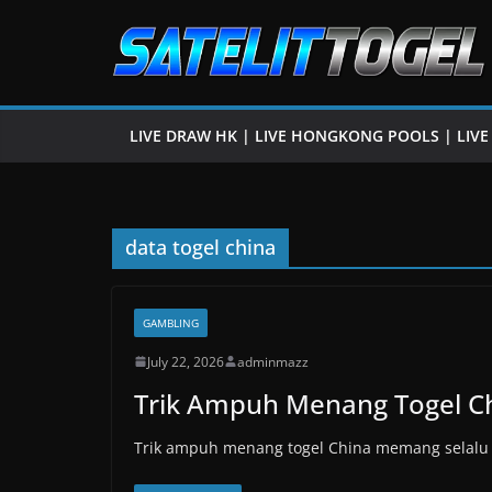
Skip
to
content
LIVE DRAW HK | LIVE HONGKONG POOLS | LIVE 
data togel china
GAMBLING
July 22, 2026
adminmazz
Trik Ampuh Menang Togel C
Trik ampuh menang togel China memang selalu m