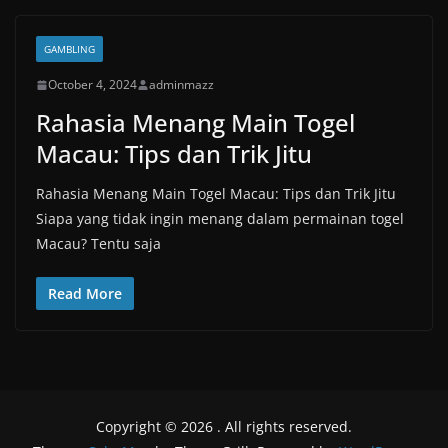
GAMBLING
October 4, 2024
adminmazz
Rahasia Menang Main Togel
Macau: Tips dan Trik Jitu
Rahasia Menang Main Togel Macau: Tips dan Trik Jitu
Siapa yang tidak ingin menang dalam permainan togel
Macau? Tentu saja
Read More
Copyright © 2026
. All rights reserved.