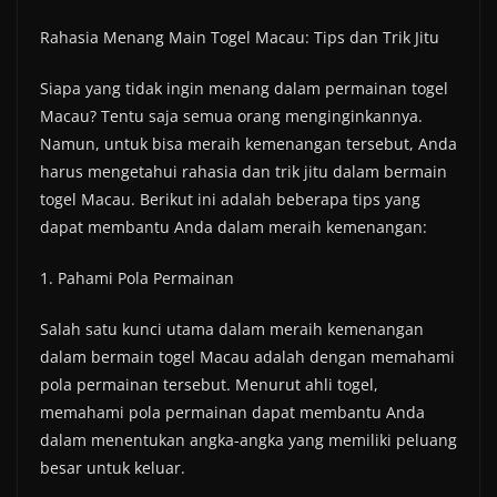
Rahasia Menang Main Togel Macau: Tips dan Trik Jitu
Siapa yang tidak ingin menang dalam permainan togel
Macau? Tentu saja semua orang menginginkannya.
Namun, untuk bisa meraih kemenangan tersebut, Anda
harus mengetahui rahasia dan trik jitu dalam bermain
togel Macau. Berikut ini adalah beberapa tips yang
dapat membantu Anda dalam meraih kemenangan:
1. Pahami Pola Permainan
Salah satu kunci utama dalam meraih kemenangan
dalam bermain togel Macau adalah dengan memahami
pola permainan tersebut. Menurut ahli togel,
memahami pola permainan dapat membantu Anda
dalam menentukan angka-angka yang memiliki peluang
besar untuk keluar.