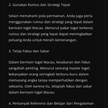
2. Gunakan Rumus dan Strategi Tepat
Selain memahami pola permainan, Anda juga perlu
menggunakan rumus dan strategi yang tepat dalam
bermain togel Macau. Menurut pakar togel terkenal,
rumus dan strategi yang tepat dapat meningkatkan
peluang Anda untuk meraih kemenangan.
3. Tetap Fokus dan Sabar
Dalam bermain togel Macau, kesabaran dan fokus
sangatlah penting. Menurut seorang master togel,
kebanyakan orang seringkali terburu-buru dalam
memasang angka tanpa memperhatikan dengan
seksama. Oleh karena itu, tetaplah fokus dan sabar
dalam bermain togel Macau.
4. Perbanyak Referensi dan Belajar dari Pengalaman