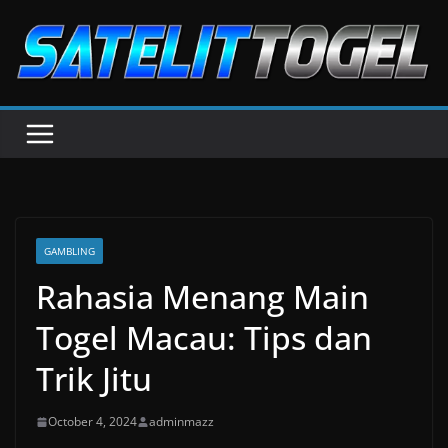
Skip
to
content
GAMBLING
Rahasia Menang Main
Togel Macau: Tips dan
Trik Jitu
October 4, 2024
adminmazz