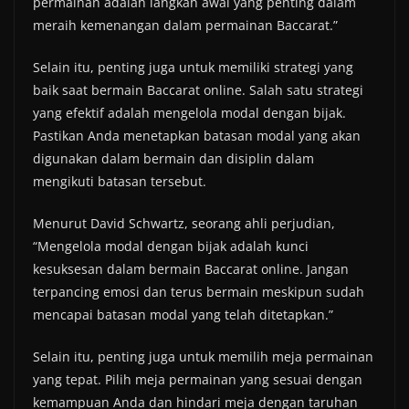
permainan adalah langkah awal yang penting dalam
meraih kemenangan dalam permainan Baccarat.”
Selain itu, penting juga untuk memiliki strategi yang
baik saat bermain Baccarat online. Salah satu strategi
yang efektif adalah mengelola modal dengan bijak.
Pastikan Anda menetapkan batasan modal yang akan
digunakan dalam bermain dan disiplin dalam
mengikuti batasan tersebut.
Menurut David Schwartz, seorang ahli perjudian,
“Mengelola modal dengan bijak adalah kunci
kesuksesan dalam bermain Baccarat online. Jangan
terpancing emosi dan terus bermain meskipun sudah
mencapai batasan modal yang telah ditetapkan.”
Selain itu, penting juga untuk memilih meja permainan
yang tepat. Pilih meja permainan yang sesuai dengan
kemampuan Anda dan hindari meja dengan taruhan