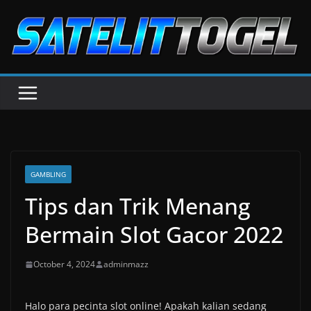
Skip
to
content
GAMBLING
Tips dan Trik Menang
Bermain Slot Gacor 2022
October 4, 2024
adminmazz
Halo para pecinta slot online! Apakah kalian sedang