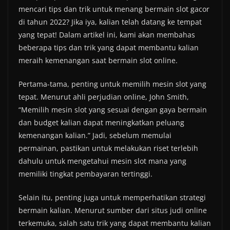
mencari tips dan trik untuk menang bermain slot gacor
di tahun 2022? Jika iya, kalian telah datang ke tempat
yang tepat! Dalam artikel ini, kami akan membahas
beberapa tips dan trik yang dapat membantu kalian
meraih kemenangan saat bermain slot online.
Pertama-tama, penting untuk memilih mesin slot yang
tepat. Menurut ahli perjudian online, John Smith,
“Memilih mesin slot yang sesuai dengan gaya bermain
dan budget kalian dapat meningkatkan peluang
kemenangan kalian.” Jadi, sebelum memulai
permainan, pastikan untuk melakukan riset terlebih
dahulu untuk mengetahui mesin slot mana yang
memiliki tingkat pembayaran tertinggi.
Selain itu, penting juga untuk memperhatikan strategi
bermain kalian. Menurut sumber dari situs judi online
terkemuka, salah satu trik yang dapat membantu kalian