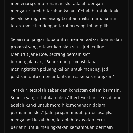
memenangkan permainan slot adalah dengan
mengatur jumlah taruhan kalian. Cobalah untuk tidak
terlalu sering memasang taruhan maksimum, namun
tetap konsisten dengan taruhan yang kalian pilih.
Selain itu, jangan lupa untuk memanfaatkan bonus dan
promosi yang ditawarkan oleh situs judi online.
Menurut Jane Doe, seorang pemain slot
berpengalaman, “Bonus dan promosi dapat
meningkatkan peluang kalian untuk menang, jadi
pastikan untuk memanfaatkannya sebaik mungkin.”
Terakhir, tetaplah sabar dan konsisten dalam bermain.
Seperti yang dikatakan oleh Albert Einstein, “Kesabaran
adalah kunci untuk meraih kemenangan dalam
permainan slot.” Jadi, jangan mudah putus asa jika
mengalami kekalahan, tetaplah fokus dan terus
berlatih untuk meningkatkan kemampuan bermain