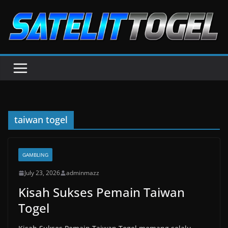
Skip
to
content
taiwan togel
GAMBLING
July 23, 2026
adminmazz
Kisah Sukses Pemain Taiwan
Togel