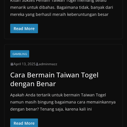
Kisah Sukses Pemain Taiwan Togel memang selalu
menarik untuk dibahas. Bagaimana tidak, banyak dari
mereka yang berhasil meraih keberuntungan besar
Read More
GAMBLING
April 13, 2025
adminmazz
Cara Bermain Taiwan Togel
dengan Benar
Apakah Anda tertarik untuk bermain Taiwan Togel
namun masih bingung bagaimana cara memainkannya
dengan benar? Tenang saja, karena kali ini
Read More