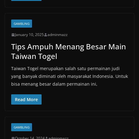
GAMBLING
January 10, 2025
adminmazz
Tips Ampuh Menang Besar Main
Taiwan Togel
Taiwan Togel merupakan salah satu permainan judi
yang banyak diminati oleh masyarakat Indonesia. Untuk
bisa menang besar dalam permainan ini,
Read More
GAMBLING
October 14, 2024
adminmazz