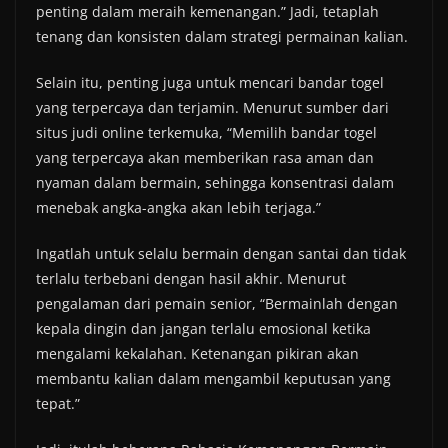
penting dalam meraih kemenangan.” Jadi, tetaplah
tenang dan konsisten dalam strategi permainan kalian.
Selain itu, penting juga untuk mencari bandar togel
yang terpercaya dan terjamin. Menurut sumber dari
situs judi online terkemuka, “Memilih bandar togel
yang terpercaya akan memberikan rasa aman dan
nyaman dalam bermain, sehingga konsentrasi dalam
menebak angka-angka akan lebih terjaga.”
Ingatlah untuk selalu bermain dengan santai dan tidak
terlalu terbebani dengan hasil akhir. Menurut
pengalaman dari pemain senior, “Bermainlah dengan
kepala dingin dan jangan terlalu emosional ketika
mengalami kekalahan. Ketenangan pikiran akan
membantu kalian dalam mengambil keputusan yang
tepat.”