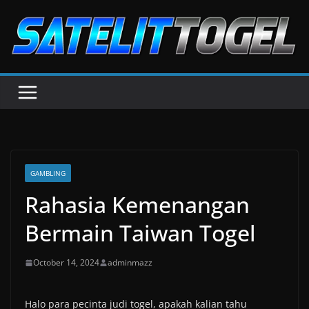
Skip
to
content
GAMBLING
Rahasia Kemenangan
Bermain Taiwan Togel
October 14, 2024
adminmazz
Halo para pecinta judi togel, apakah kalian tahu