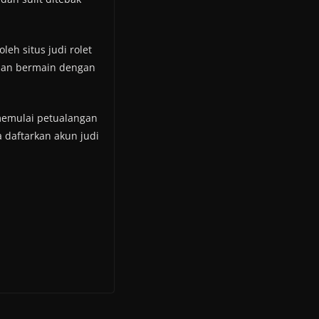
leh situs judi rolet
 dan bermain dengan
 memulai petualangan
a daftarkan akun judi