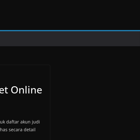
et Online
uk daftar akun judi
has secara detail