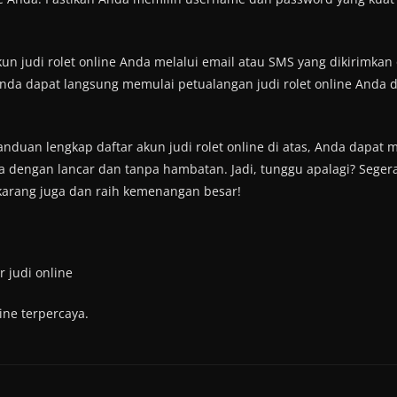
akun judi rolet online Anda melalui email atau SMS yang dikirimkan o
, Anda dapat langsung memulai petualangan judi rolet online Anda
nduan lengkap daftar akun judi rolet online di atas, Anda dapat
da dengan lancar dan tanpa hambatan. Jadi, tunggu apalagi? Seger
ekarang juga dan raih kemenangan besar!
r judi online
line terpercaya.