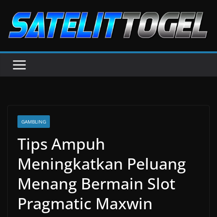
Skip
to
content
GAMBLING
Tips Ampuh
Meningkatkan Peluang
Menang Bermain Slot
Pragmatic Maxwin