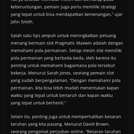
keberuntungan, pemain juga perlu memiliki strategi
yang tepat untuk bisa mendapatkan kemenangan,” ujar
John Smith.
Salah satu tips ampuh untuk meningkatkan peluang
menang bermain slot Pragmatic Maxwin adalah dengan
memahami pola permainan. Setiap mesin slot memiliki
pola permainan yang berbeda-beda, oleh karena itu
penting untuk memahami bagaimana pola tersebut
bekerja. Menurut Sarah Jones, seorang pemain slot
yang sudah berpengalaman, “Dengan memahami pola
permainan, kita bisa lebih mudah menentukan kapan
waktu yang tepat untuk bertaruh dan kapan waktu
yang tepat untuk berhenti.”
Selain itu, penting juga untuk memperhatikan besaran
taruhan yang kita pasang. Menurut David Brown,
seorang pengamat perjudian online, “Besaran taruhan