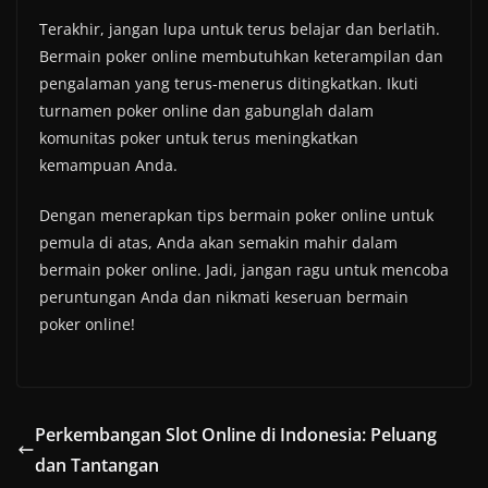
Terakhir, jangan lupa untuk terus belajar dan berlatih.
Bermain poker online membutuhkan keterampilan dan
pengalaman yang terus-menerus ditingkatkan. Ikuti
turnamen poker online dan gabunglah dalam
komunitas poker untuk terus meningkatkan
kemampuan Anda.
Dengan menerapkan tips bermain poker online untuk
pemula di atas, Anda akan semakin mahir dalam
bermain poker online. Jadi, jangan ragu untuk mencoba
peruntungan Anda dan nikmati keseruan bermain
poker online!
Perkembangan Slot Online di Indonesia: Peluang
dan Tantangan