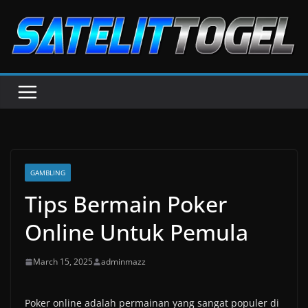
Skip
to
content
GAMBLING
Tips Bermain Poker
Online Untuk Pemula
March 15, 2025
adminmazz
Poker online adalah permainan yang sangat populer di