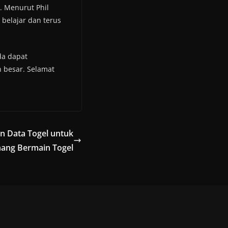
. Menurut Phil
 belajar dan terus
da dapat
besar. Selamat
 Data Togel untuk
ang Bermain Togel