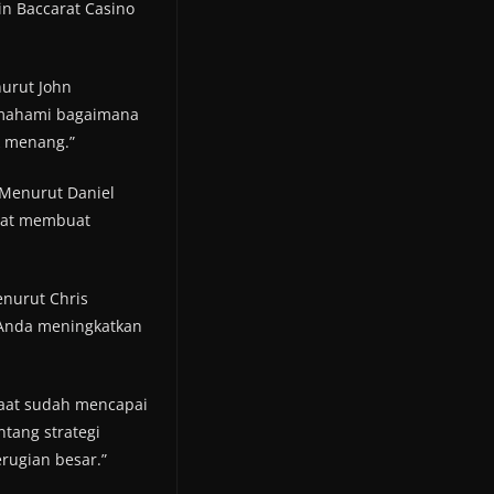
n Baccarat Casino
urut John
memahami bagaimana
k menang.”
. Menurut Daniel
apat membuat
enurut Chris
 Anda meningkatkan
saat sudah mencapai
tang strategi
rugian besar.”