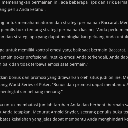
n memenangkan permainan ini, ada beberapa Tips dan Trik Bermai
yang perlu Anda ketahui.
ng untuk memahami aturan dan strategi permainan Baccarat. Men
 penulis buku tentang strategi permainan kasino, “Anda perlu 
lan dan strategi apa yang dapat meningkatkan peluang Anda untu
juga untuk memiliki kontrol emosi yang baik saat bermain Baccarat
emain poker profesional, “Ketika emosi Anda terkendali, Anda d
h baik dan tidak terbawa emosi saat bermain.”
tkan bonus dan promosi yang ditawarkan oleh situs judi online. M
ng World Series of Poker, “Bonus dan promosi dapat membantu
meningkatkan peluang menang.”
lupa untuk membatasi jumlah taruhan Anda dan berhenti bermain 
g Anda tetapkan. Menurut Arnold Snyder, seorang penulis buku ten
i batas kekalahan yang jelas dapat membantu Anda menghindari ke