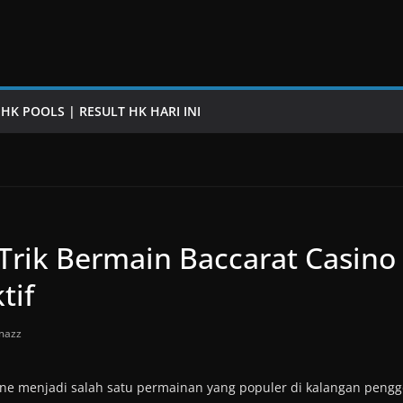
HK POOLS | RESULT HK HARI INI
 Trik Bermain Baccarat Casino
tif
mazz
ine menjadi salah satu permainan yang populer di kalangan pengg