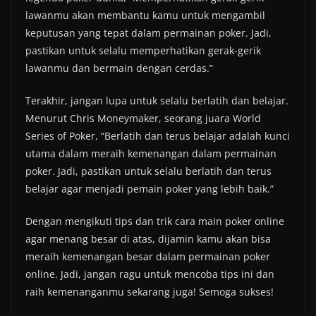
lawanmu akan membantu kamu untuk mengambil
keputusan yang tepat dalam permainan poker. Jadi,
pastikan untuk selalu memperhatikan gerak-gerik
lawanmu dan bermain dengan cerdas.”
Terakhir, jangan lupa untuk selalu berlatih dan belajar.
Menurut Chris Moneymaker, seorang juara World
Series of Poker, “Berlatih dan terus belajar adalah kunci
utama dalam meraih kemenangan dalam permainan
poker. Jadi, pastikan untuk selalu berlatih dan terus
belajar agar menjadi pemain poker yang lebih baik.”
Dengan mengikuti tips dan trik cara main poker online
agar menang besar di atas, dijamin kamu akan bisa
meraih kemenangan besar dalam permainan poker
online. Jadi, jangan ragu untuk mencoba tips ini dan
raih kemenanganmu sekarang juga! Semoga sukses!