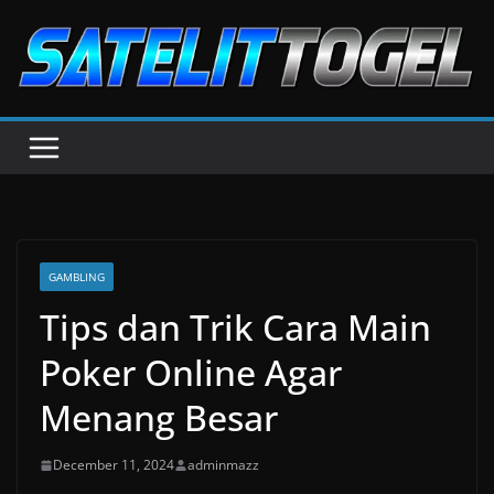
Skip
to
content
GAMBLING
Tips dan Trik Cara Main
Poker Online Agar
Menang Besar
December 11, 2024
adminmazz