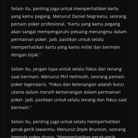
Selain itu, penting juga untuk memperhatikan kartu
yang kamu pegang. Menurut Daniel Negreanu, seorang
pemain poker profesional, “Kartu yang kamu pegang
akan sangat mempengaruhi peluang menangmu dalam
permainan poker. Jadi, pastikan untuk selalu
memperhatikan kartu yang kamu miliki dan bermain
dengan bijak.”
Selain itu, jangan lupa untuk selalu fokus dan tenang
saat bermain. Menurut Phil Hellmuth, seorang pemain
poker legendaris, “Fokus dan ketenangan adalah kunci
utama dalam meraih kemenangan dalam permainan
poker. Jadi, pastikan untuk selalu tenang dan fokus saat
bermain.”
Selain itu, penting juga untuk selalu memperhatikan
gerak-gerik lawanmu. Menurut Doyle Brunson, seorang
legenda poker dunia, “Memperhatikan gerak-gerik