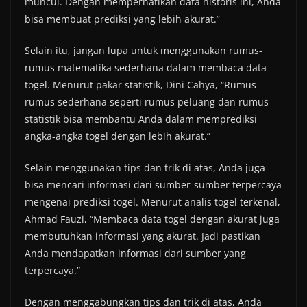
muncul. Dengan memperhatikan data historis ini, Anda
bisa membuat prediksi yang lebih akurat.”
Selain itu, jangan lupa untuk menggunakan rumus-
rumus matematika sederhana dalam membaca data
togel. Menurut pakar statistik, Dini Cahya, “Rumus-
rumus sederhana seperti rumus peluang dan rumus
statistik bisa membantu Anda dalam memprediksi
angka-angka togel dengan lebih akurat.”
Selain menggunakan tips dan trik di atas, Anda juga
bisa mencari informasi dari sumber-sumber terpercaya
mengenai prediksi togel. Menurut analis togel terkenal,
Ahmad Fauzi, “Membaca data togel dengan akurat juga
membutuhkan informasi yang akurat. Jadi pastikan
Anda mendapatkan informasi dari sumber yang
terpercaya.”
Dengan menggabungkan tips dan trik di atas, Anda