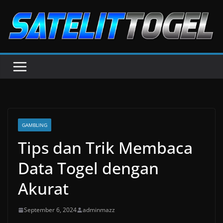
Skip
to
content
GAMBLING
Tips dan Trik Membaca
Data Togel dengan
Akurat
September 6, 2024
adminmazz