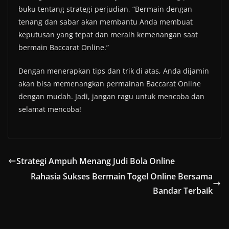
buku tentang strategi perjudian, “Bermain dengan
tenang dan sabar akan membantu Anda membuat
keputusan yang tepat dan meraih kemenangan saat
bermain Baccarat Online.”
Dengan menerapkan tips dan trik di atas, Anda dijamin
akan bisa memenangkan permainan Baccarat Online
dengan mudah. Jadi, jangan ragu untuk mencoba dan
selamat mencoba!
Strategi Ampuh Menang Judi Bola Online
Rahasia Sukses Bermain Togel Online Bersama
Bandar Terbaik