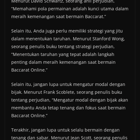
Menurut David Schwartz, seorang ahli perjudian,
“Memahami pola permainan adalah kunci utama dalam
meraih kemenangan saat bermain Baccarat.”
Selain itu, Anda juga perlu memiliki strategi yang jitu
dalam menentukan taruhan. Menurut Stanford Wong,
seorang penulis buku tentang strategi perjudian,
“Menentukan taruhan yang tepat adalah langkah
penting dalam meraih kemenangan saat bermain
Baccarat Online.”
Selain itu, jangan lupa untuk mengatur modal dengan
bijak. Menurut Frank Scoblete, seorang penulis buku
tentang perjudian, “Mengatur modal dengan bijak akan
membantu Anda tetap tenang dan fokus saat bermain
Baccarat Online.”
Terakhir, jangan lupa untuk selalu bermain dengan
tenang dan sabar. Menurut Jean Scott, seorang penulis