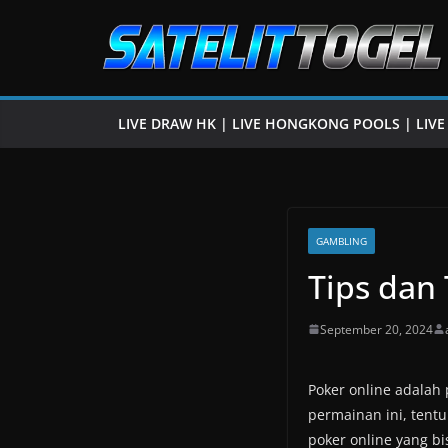
Skip
to
content
LIVE DRAW HK | LIVE HONGKONG POOLS | LIVE 
GAMBLING
Tips dan
September 20, 2024
Poker online adala
permainan ini, tentu
poker online yang bi