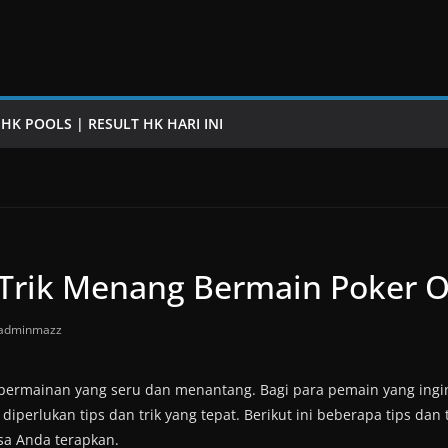
HK POOLS | RESULT HK HARI INI
 Trik Menang Bermain Poker O
adminmazz
h permainan yang seru dan menantang. Bagi para pemain yang in
 diperlukan tips dan trik yang tepat. Berikut ini beberapa tips da
sa Anda terapkan.