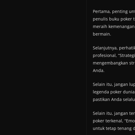
Pertama, penting un
penulis buku poker 
meraih kemenangan.
bermain.
Selanjutnya, perhat
profesional, “Strat
mengembangkan stra
Anda.
Selain itu, jangan 
legenda poker dunia
pastikan Anda selal
Selain itu, jangan t
poker terkenal, “Em
untuk tetap tenang d