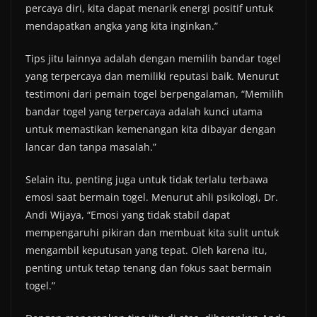
percaya diri, kita dapat menarik energi positif untuk
mendapatkan angka yang kita inginkan.”
Tips jitu lainnya adalah dengan memilih bandar togel
yang terpercaya dan memiliki reputasi baik. Menurut
testimoni dari pemain togel berpengalaman, “Memilih
bandar togel yang terpercaya adalah kunci utama
untuk memastikan kemenangan kita dibayar dengan
lancar dan tanpa masalah.”
Selain itu, penting juga untuk tidak terlalu terbawa
emosi saat bermain togel. Menurut ahli psikologi, Dr.
Andi Wijaya, “Emosi yang tidak stabil dapat
mempengaruhi pikiran dan membuat kita sulit untuk
mengambil keputusan yang tepat. Oleh karena itu,
penting untuk tetap tenang dan fokus saat bermain
togel.”